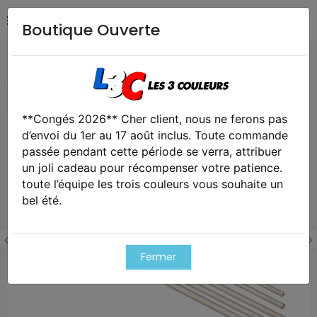
Boutique Ouverte
Accueil
Airsoft / Paintball
Airsoft - Pièces détachées &
upgrades
Canon de precision aeg 6,02
**Congés 2026** Cher client, nous ne ferons pas
Exclusivité web !
d’envoi du 1er au 17 août inclus. Toute commande
passée pendant cette période se verra, attribuer
un joli cadeau pour récompenser votre patience.
toute l’équipe les trois couleurs vous souhaite un
bel été.
Fermer