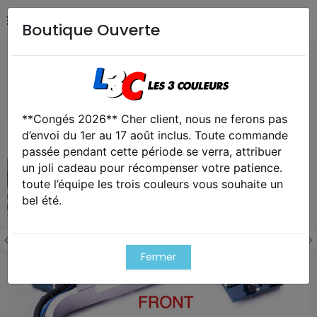
Boutique Ouverte
Accueil
Airsoft / Paintball
Airsoft - Pièces détachées &
upgrades
Etu leviathan v2 câblage avant bluetooth
**Congés 2026** Cher client, nous ne ferons pas
Exclusivité web !
d’envoi du 1er au 17 août inclus. Toute commande
passée pendant cette période se verra, attribuer
un joli cadeau pour récompenser votre patience.
toute l’équipe les trois couleurs vous souhaite un
bel été.
Fermer