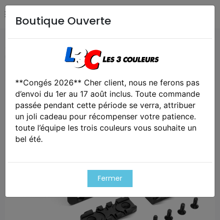
Boutique Ouverte
Accueil
Airsoft / Paintball
Airsoft - Pièces détachées &
upgrades
Front rail set noir pour aac t10
**Congés 2026** Cher client, nous ne ferons pas
Exclusivité web !
d’envoi du 1er au 17 août inclus. Toute commande
passée pendant cette période se verra, attribuer
un joli cadeau pour récompenser votre patience.
toute l’équipe les trois couleurs vous souhaite un
bel été.
Fermer