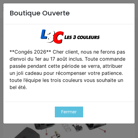
Boutique Ouverte
Accueil
Airsoft / Paintball
Airsoft - Pièces détachées &
upgrades
Pièces origine pour chargeurs gaz série hx
**Congés 2026** Cher client, nous ne ferons pas
Exclusivité web !
d’envoi du 1er au 17 août inclus. Toute commande
Cet article est victime de son succes
passée pendant cette période se verra, attribuer
un joli cadeau pour récompenser votre patience.
toute l’équipe les trois couleurs vous souhaite un
bel été.
Fermer