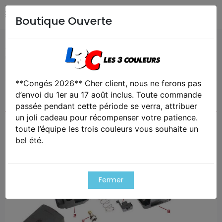
Boutique Ouverte
Accueil
Airsoft / Paintball
Airsoft - Pièces détachées &
upgrades
Pièces origine pour chargeurs gaz série hx
**Congés 2026** Cher client, nous ne ferons pas
Exclusivité web !
d’envoi du 1er au 17 août inclus. Toute commande
Cet article est victime de son succes
passée pendant cette période se verra, attribuer
un joli cadeau pour récompenser votre patience.
toute l’équipe les trois couleurs vous souhaite un
bel été.
Fermer