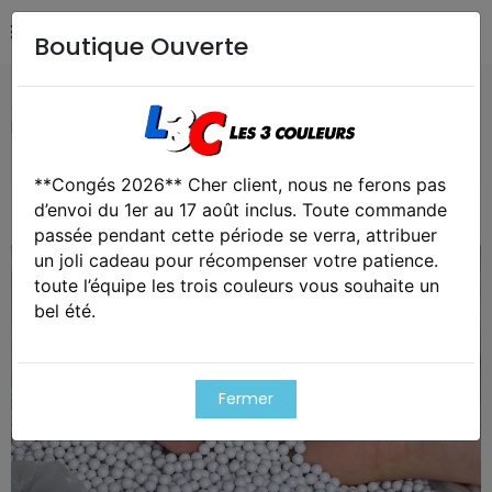
Boutique Ouverte
Accueil
Airsoft / Paintball
Airsoft - Billes, gaz & CO2
Billes airsoft 6mm 0.20 rain - carton de 20kg / 0. 20g
**Congés 2026** Cher client, nous ne ferons pas
Exclusivité web !
d’envoi du 1er au 17 août inclus. Toute commande
passée pendant cette période se verra, attribuer
un joli cadeau pour récompenser votre patience.
toute l’équipe les trois couleurs vous souhaite un
bel été.
Fermer