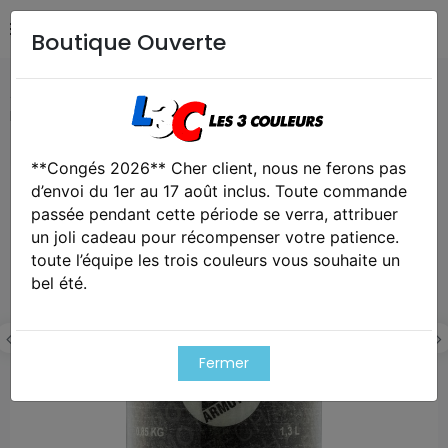
Boutique Ouverte
Accueil
Airsoft / Paintball
Airsoft - Billes, gaz & CO2
Bouteille kevlar core 1,3l 4500 psi - armotech
**Congés 2026** Cher client, nous ne ferons pas
Exclusivité web !
d’envoi du 1er au 17 août inclus. Toute commande
passée pendant cette période se verra, attribuer
un joli cadeau pour récompenser votre patience.
toute l’équipe les trois couleurs vous souhaite un
bel été.
Fermer