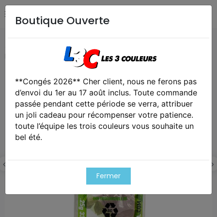
Boutique Ouverte
Accueil
Airsoft / Paintball
Airsoft - Billes, gaz & CO2
Billes airsoft 6mm rzr 0.25g bio bouteille 3300 bbs
**Congés 2026** Cher client, nous ne ferons pas
Exclusivité web !
d’envoi du 1er au 17 août inclus. Toute commande
passée pendant cette période se verra, attribuer
un joli cadeau pour récompenser votre patience.
toute l’équipe les trois couleurs vous souhaite un
bel été.
Fermer