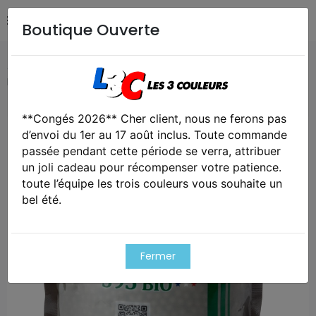
Boutique Ouverte
Accueil
Airsoft / Paintball
Airsoft - Billes, gaz & CO2
Billes airsoft 6mm 0.23g rain- bo-3500 rds - bio
**Congés 2026** Cher client, nous ne ferons pas
Exclusivité web !
d’envoi du 1er au 17 août inclus. Toute commande
passée pendant cette période se verra, attribuer
un joli cadeau pour récompenser votre patience.
toute l’équipe les trois couleurs vous souhaite un
bel été.
Fermer