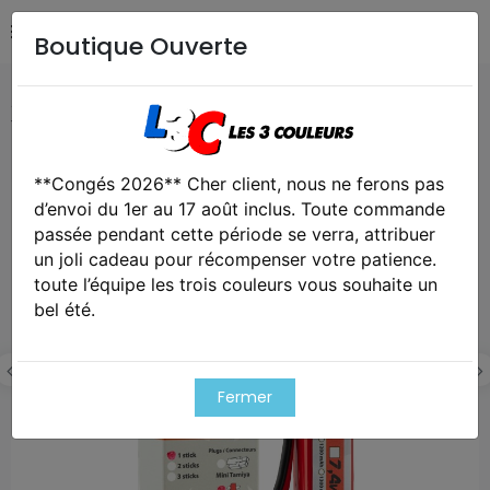
Boutique Ouverte
Accueil
Airsoft / Paintball
Airsoft - Batterie & fusibles
1 stick batterie lipo 3s 11.1v 1000mah 25c
**Congés 2026** Cher client, nous ne ferons pas
Exclusivité web !
d’envoi du 1er au 17 août inclus. Toute commande
passée pendant cette période se verra, attribuer
un joli cadeau pour récompenser votre patience.
toute l’équipe les trois couleurs vous souhaite un
bel été.
Fermer