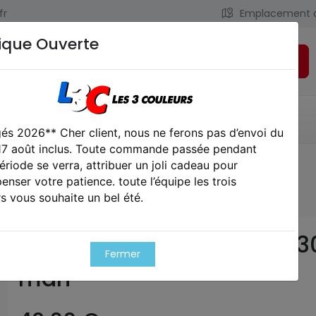
fr
Emplacement 
ique Ouverte
Rechercher
LIENS UTILES
CONTACT
és 2026** Cher client, nous ne ferons pas d’envoi du
 17 août inclus. Toute commande passée pendant
ériode se verra, attribuer un joli cadeau pour
atterie lipo micro 11,1 v/1300 mah
nser votre patience. toute l’équipe les trois
s vous souhaite un bel été.
Batterie lipo micro 11,1 v/1
Fermer
mah