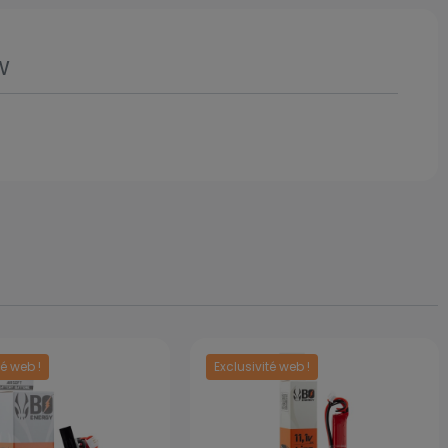
w
té web !
Exclusivité web !
Prix