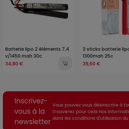
Batterie lipo 2 éléments 7,4
3 sticks batterie lipo
v/1450 mah 30c
1300mah 25c
34,80 €
39,60 €
Inscrivez-
Vous pouvez vous désinscrire à t
vous à la
trouverez pour cela nos informat
dans les conditions d'utilisation du 
newsletter