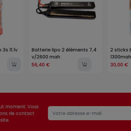
 3s 11.1v
Batterie lipo 2 éléments 7,4
2 sticks 
v/2600 mah
1300mah
last-
56,40 €
30,00 €
out moment. Vous
ions de contact
site.