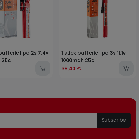
batterie lipo 2s 7.4v
1 stick batterie lipo 3s 11.1v
 25c
1000mah 25c
items
38,40 €
Subscribe