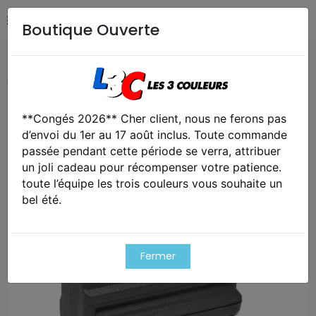
Boutique Ouverte
Accueil
Airsoft / Paintball
Accessoires airsoft
Short
mag tool kit pour t11
**Congés 2026** Cher client, nous ne ferons pas
Exclusivité web !
d’envoi du 1er au 17 août inclus. Toute commande
passée pendant cette période se verra, attribuer
un joli cadeau pour récompenser votre patience.
toute l’équipe les trois couleurs vous souhaite un
bel été.
Fermer