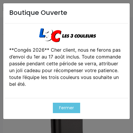
Boutique Ouverte
Accueil
Airsoft / Paintball
Accessoires airsoft
Chargeur gaz 26 coups pour desert eagle
**Congés 2026** Cher client, nous ne ferons pas
Exclusivité web !
d’envoi du 1er au 17 août inclus. Toute commande
passée pendant cette période se verra, attribuer
un joli cadeau pour récompenser votre patience.
toute l’équipe les trois couleurs vous souhaite un
bel été.
Fermer