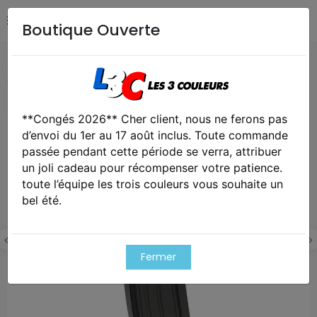
Boutique Ouverte
Accueil
Airsoft / Paintball
Accessoires airsoft
Chargeur mid-cap métal 120 billes pour m4 aeg
**Congés 2026** Cher client, nous ne ferons pas
Exclusivité web !
d’envoi du 1er au 17 août inclus. Toute commande
Cet article est victime de son succes
passée pendant cette période se verra, attribuer
un joli cadeau pour récompenser votre patience.
toute l’équipe les trois couleurs vous souhaite un
bel été.
Fermer