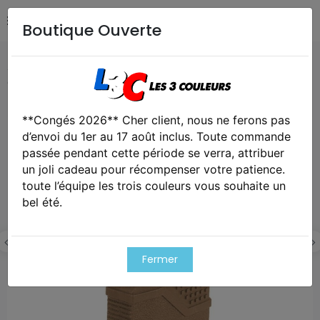
Boutique Ouverte
Accueil
Airsoft / Paintball
Accessoires airsoft
Chargeur hpa speed low-cap 70 billes court enforcer
**Congés 2026** Cher client, nous ne ferons pas
Exclusivité web !
d’envoi du 1er au 17 août inclus. Toute commande
Cet article est victime de son succes
passée pendant cette période se verra, attribuer
un joli cadeau pour récompenser votre patience.
toute l’équipe les trois couleurs vous souhaite un
bel été.
Fermer