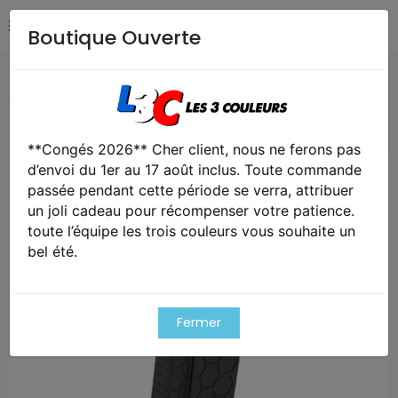
Boutique Ouverte
Accueil
Airsoft / Paintball
Accessoires airsoft
Chargeur aeg mid-cap 120 coups hexmag noir
**Congés 2026** Cher client, nous ne ferons pas
Exclusivité web !
d’envoi du 1er au 17 août inclus. Toute commande
passée pendant cette période se verra, attribuer
un joli cadeau pour récompenser votre patience.
toute l’équipe les trois couleurs vous souhaite un
bel été.
Fermer