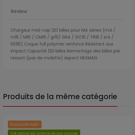
Review
Chargeur mid-cap 120 billes pour M4 séries (m4 /
m15 / M16 / CM16 / gr15/ GR4 / GC16 / TR16 / sr4 /
lt595) Coque full polymer renforcé Résistant aux
impact Capacité 120 billes Remontage des billes par
ressort (pas de molette) Aspect HEXMAG
Produits de la même catégorie
Exclusivité web !
Cet article est victime de son succes