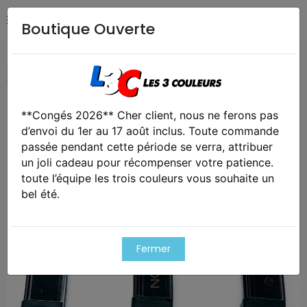
Boutique Ouverte
Accueil
Airsoft / Paintball
Accessoires airsoft
Lot de
3 chargeurs smoky 75 coups pour scorpion evo 3 - a1 - asg
**Congés 2026** Cher client, nous ne ferons pas
Exclusivité web !
d’envoi du 1er au 17 août inclus. Toute commande
passée pendant cette période se verra, attribuer
un joli cadeau pour récompenser votre patience.
toute l’équipe les trois couleurs vous souhaite un
bel été.
Fermer