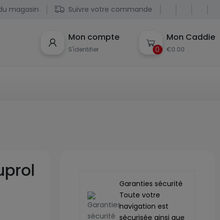
du magasin
Suivre votre commande
Mon compte
Mon Caddie
0
S'identifier
€0.00
uprol
Garanties sécurité
Toute votre
navigation est
sécurisée ainsi que