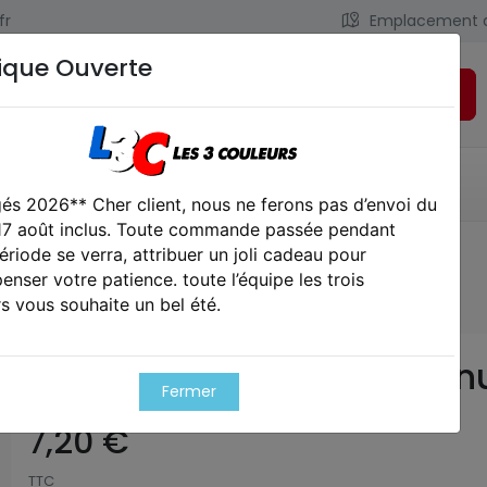
fr
Emplacement 
ique Ouverte
Rechercher
LIENS UTILES
CONTACT
és 2026** Cher client, nous ne ferons pas d’envoi du
 17 août inclus. Toute commande passée pendant
ériode se verra, attribuer un joli cadeau pour
er 100 billes - nuprol
nser votre patience. toute l’équipe les trois
s vous souhaite un bel été.
Speedloader 100 billes - n
Fermer
7,20 €
TTC