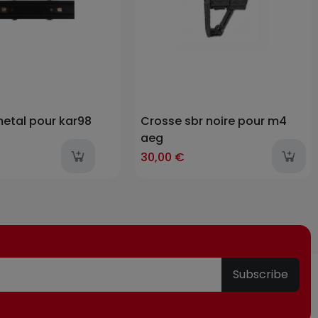
metal pour kar98
Crosse sbr noire pour m4
aeg
last-items
30,00 €
Subscribe