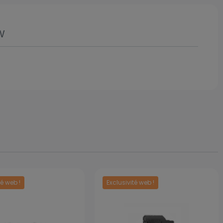
w
té web !
Exclusivité web !
Prix