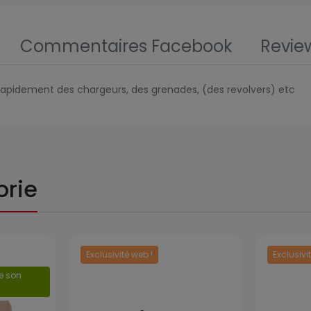
Commentaires Facebook
Revie
 rapidement des chargeurs, des grenades, (des revolvers) etc
orie
Exclusivité web !
Exclusivi
Prix
Prix
de son