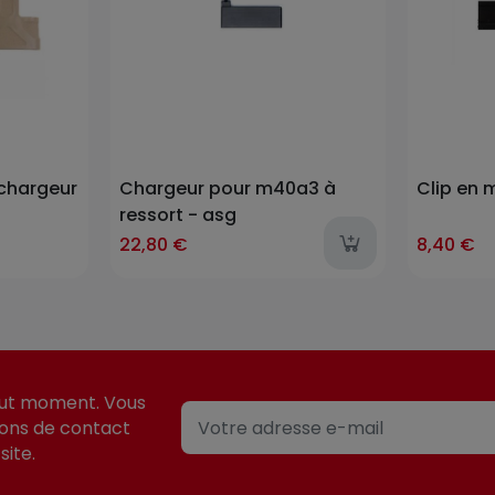
 chargeur
Chargeur pour m40a3 à
Clip en 
ressort - asg
22,80 €
8,40 €
out moment. Vous
ions de contact
site.